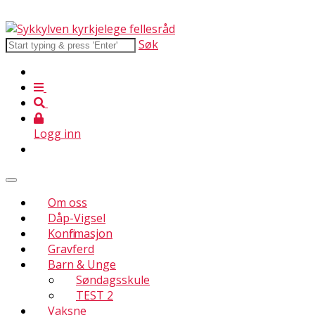
Søk
Logg inn
Om oss
Dåp-Vigsel
Konfirmasjon
Gravferd
Barn & Unge
Søndagsskule
TEST 2
Vaksne