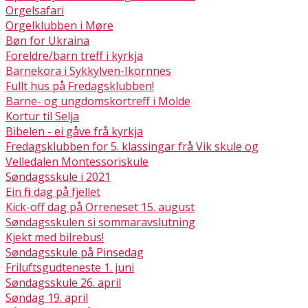
Orgelsafari
Orgelklubben i Møre
Bøn for Ukraina
Foreldre/barn treff i kyrkja
Barnekora i Sykkylven-Ikornnes
Fullt hus på Fredagsklubben!
Barne- og ungdomskortreff i Molde
Kortur til Selja
Bibelen - ei gåve frå kyrkja
Fredagsklubben for 5. klassingar frå Vik skule og
Velledalen Montessoriskule
Søndagsskule i 2021
Ein fin dag på fjellet
Kick-off dag på Orreneset 15. august
Søndagsskulen si sommaravslutning
Kjekt med bilrebus!
Søndagsskule på Pinsedag
Friluftsgudteneste 1. juni
Søndagsskule 26. april
Søndag 19. april