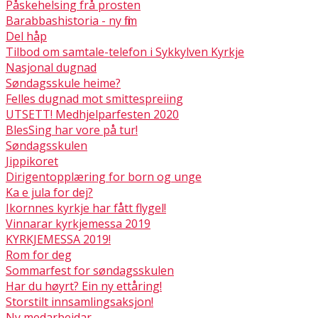
Påskehelsing frå prosten
Barabbashistoria - ny film
Del håp
Tilbod om samtale-telefon i Sykkylven Kyrkje
Nasjonal dugnad
Søndagsskule heime?
Felles dugnad mot smittespreiing
UTSETT! Medhjelparfesten 2020
BlesSing har vore på tur!
Søndagsskulen
Jippikoret
Dirigentopplæring for born og unge
Ka e jula for dej?
Ikornnes kyrkje har fått flygel!
Vinnarar kyrkjemessa 2019
KYRKJEMESSA 2019!
Rom for deg
Sommarfest for søndagsskulen
Har du høyrt? Ein ny ettåring!
Storstilt innsamlingsaksjon!
Ny medarbeidar