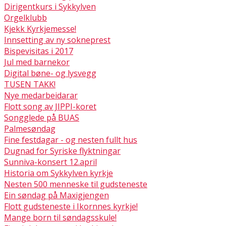
Dirigentkurs i Sykkylven
Orgelklubb
Kjekk Kyrkjemesse!
Innsetting av ny sokneprest
Bispevisitas i 2017
Jul med barnekor
Digital bøne- og lysvegg
TUSEN TAKK!
Nye medarbeidarar
Flott song av JIPPI-koret
Songglede på BUAS
Palmesøndag
Fine festdagar - og nesten fullt hus
Dugnad for Syriske flyktningar
Sunniva-konsert 12.april
Historia om Sykkylven kyrkje
Nesten 500 menneske til gudsteneste
Ein søndag på Maxigjengen
Flott gudsteneste i Ikornnes kyrkje!
Mange born til søndagsskule!