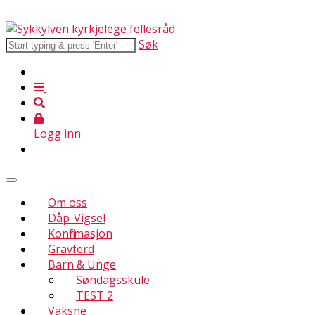
Søk
Logg inn
Om oss
Dåp-Vigsel
Konfirmasjon
Gravferd
Barn & Unge
Søndagsskule
TEST 2
Vaksne