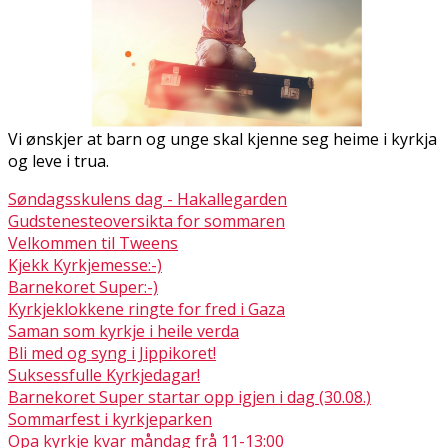
Vi ønskjer at barn og unge skal kjenne seg heime i kyrkja
og leve i trua.
Søndagsskulens dag - Hakallegarden
Gudstenesteoversikta for sommaren
Velkommen til Tweens
Kjekk Kyrkjemesse:-)
Barnekoret Super:-)
Kyrkjeklokkene ringte for fred i Gaza
Saman som kyrkje i heile verda
Bli med og syng i Jippikoret!
Suksessfulle Kyrkjedagar!
Barnekoret Super startar opp igjen i dag (30.08.)
Sommarfest i kyrkjeparken
Opa kyrkje kvar måndag frå 11-13:00