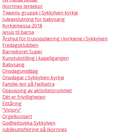
Ikornnes Jentekor
Tweens-gruppe i Sykkylven kyrkje
Juleavslutning for babysang
Kyrkjemessa 2018
Jesus til barna
Årshjul for trusopplæring i kyrkjene i Sykkylven
Fredagsklubben
Barnekoret Super
Kunstutstilling i kapellgangen
Babysang
Onsdagsmiddag
Onsdagar i Sykkylven kyrkje
Familie-leir på Fjellsetra
Oppussing av aktivitetsrommet
Dèt er frivilligheten
Eittåring
"Victory"
Orgelkonsert
Godheitsveka Sykkylven
Jubileumsfeiring på Ikornnes