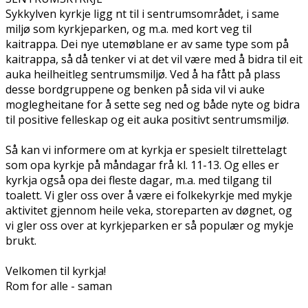
Sykkylven kyrkje ligg fint til i sentrumsområdet, i same
miljø som kyrkjeparken, og m.a. med kort veg til
kaitrappa. Dei nye utemøblane er av same type som på
kaitrappa, så då tenker vi at det vil være med å bidra til eit
auka heilheitleg sentrumsmiljø. Ved å ha fått på plass
desse bordgruppene og benken på sida vil vi auke
moglegheitane for å sette seg ned og både nyte og bidra
til positive felleskap og eit auka positivt sentrumsmiljø.
Så kan vi informere om at kyrkja er spesielt tilrettelagt
som opa kyrkje på måndagar frå kl. 11-13. Og elles er
kyrkja også opa dei fleste dagar, m.a. med tilgang til
toalett. Vi gler oss over å være ei folkekyrkje med mykje
aktivitet gjennom heile veka, storeparten av døgnet, og
vi gler oss over at kyrkjeparken er så populær og mykje
brukt.
Velkomen til kyrkja!
Rom for alle - saman