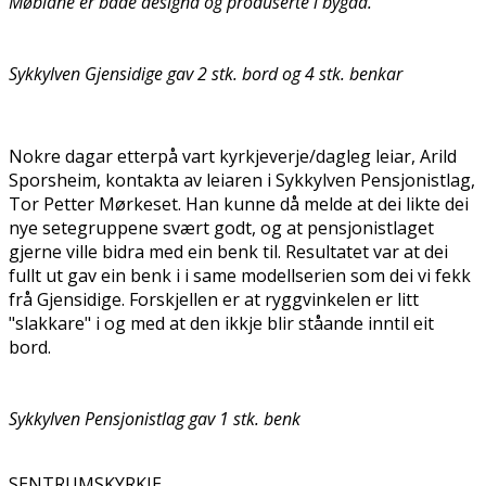
Møblane er både designa og produserte i bygda.
Sykkylven Gjensidige gav 2 stk. bord og 4 stk. benkar
Nokre dagar etterpå vart kyrkjeverje/dagleg leiar, Arild
Sporsheim, kontakta av leiaren i Sykkylven Pensjonistlag,
Tor Petter Mørkeset. Han kunne då melde at dei likte dei
nye setegruppene svært godt, og at pensjonistlaget
gjerne ville bidra med ein benk til. Resultatet var at dei
fullt ut gav ein benk i i same modellserien som dei vi fekk
frå Gjensidige. Forskjellen er at ryggvinkelen er litt
"slakkare" i og med at den ikkje blir ståande inntil eit
bord.
Sykkylven Pensjonistlag gav 1 stk. benk
SENTRUMSKYRKJE