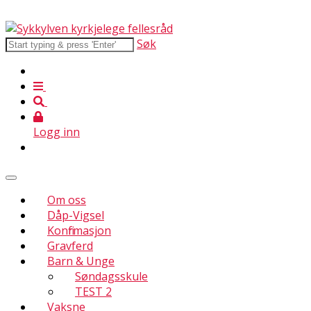
Søk
Logg inn
Om oss
Dåp-Vigsel
Konfirmasjon
Gravferd
Barn & Unge
Søndagsskule
TEST 2
Vaksne