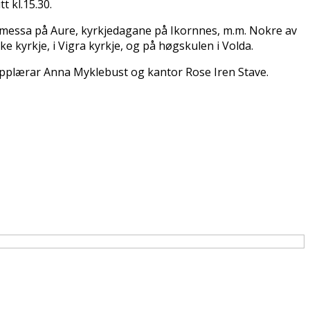
t kl.15.30.
jemessa på Aure, kyrkjedagane på Ikornnes, m.m. Nokre av
ke kyrkje, i Vigra kyrkje, og på høgskulen i Volda.
sopplærar Anna Myklebust og kantor Rose Iren Stave.