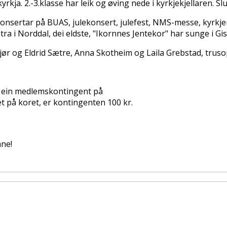
rkja. 2.-3.klasse har leik og øving nede i kyrkjekjellaren. Slut
 konsertar på BUAS, julekonsert, julefest, NMS-messe, kyrk
ra i Norddal, dei eldste, "Ikornnes Jentekor" har sunge i Gis
bjør og Eldrid Sætre, Anna Skotheim og Laila Grebstad, tru
r ein medlemskontingent på
 et på koret, er kontingenten 100 kr.
mne!