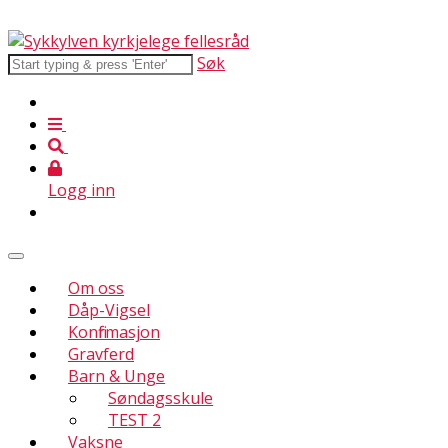
Søk
Logg inn
Om oss
Dåp-Vigsel
Konfirmasjon
Gravferd
Barn & Unge
Søndagsskule
TEST 2
Vaksne