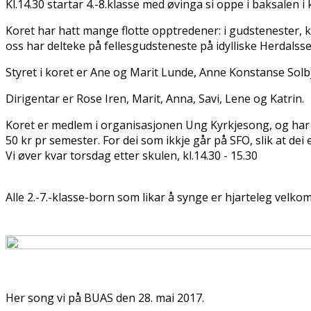
Kl.14.30 startar 4.-8.klasse med øvinga si oppe i baksalen i ky
Koret har hatt mange flotte opptredener: i gudstenester,
oss har delteke på fellesgudsteneste på idylliske Herdalsset
Styret i koret er Ane og Marit Lunde, Anne Konstanse Sol
Dirigentar er Rose Iren, Marit, Anna, Savi, Lene og Katrin.
Koret er medlem i organisasjonen Ung Kyrkjesong, og ha
50 kr pr semester. For dei som ikkje går på SFO, slik at dei
Vi øver kvar torsdag etter skulen, kl.14.30 - 15.30
Alle 2.-7.-klasse-born som likar å synge er hjarteleg velko
Her song vi på BUAS den 28. mai 2017.